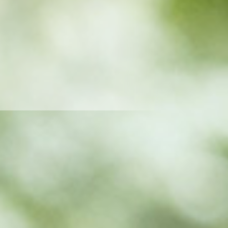
..
...
NE!