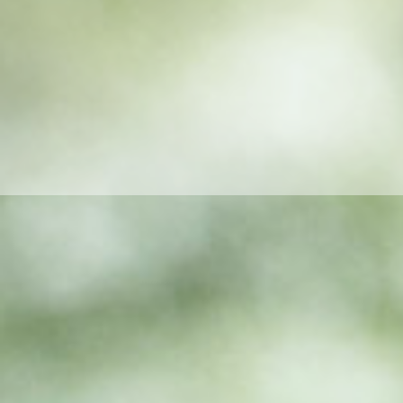
TANULJ RUGALMASAN.
TANULJ KÉNYELMESEN
TANULJ ONLI